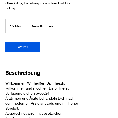
Check-Up, Beratung usw. - hier bist Du
richtig.
15 Min.
1
Beim Kunden
5
M
i
n
Weiter
.
Beschreibung
Willkommen. Wir heißen Dich herzlich
willkommen und möchten Dir online zur
Verfügung stehen e-doc24
Ärztinnen und Ärzte behandeln Dich nach
den modernen Arztstandards und mit hoher
Sorgfalt.
Abgerechnet wird mit gesetzlichen