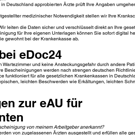
er in Deutschland approbierten Ärzte prüft Ihre Angaben umgeh
stgestellter medizinischer Notwendigkeit stellen wir Ihre Kranks
ir leiten die Daten sicher und verschlüsselt direkt an Ihre gese
igung für Ihre eigenen Unterlagen können Sie sofort digital her
wie gewohnt bei der Krankenkasse ab.
e bei eDoc24
llen Wartezimmer und keine Ansteckungsgefahr durch andere Pati
ere Bescheinigungen werden nach strengen deutschen Richtlinie
e funktioniert für alle gesetzlichen Krankenkassen in Deutschl
ei typischen, leichten Beschwerden wie Erkältungen, leichten S
gen zur eAU für
nten
bescheinigung von meinem Arbeitgeber anerkannt?
den von zugelassenen Ärzten ausgestellt und erfüllen alle ge