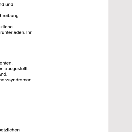
end und
chreibung
tzliche
unterladen. Ihr
enten.
n ausgestellt.
and.
chmerzsyndromen
setzlichen