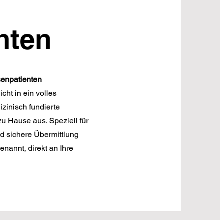
nten
senpatienten
cht in ein volles
zinisch fundierte
u Hause aus. Speziell für
nd sichere Übermittlung
nannt, direkt an Ihre