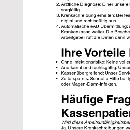
​Ärztliche Diagnose: Einer unser
sorgfältig.
​Krankschreibung erhalten: Bei fe
digital und rechtsgültig aus.
​Automatische eAU Übermittlung: W
Krankenkasse weiter. Die Beschein
Arbeitgeber ruft die Daten dann 
​Ihre Vorteil
​Ohne Infektionsrisiko: Keine vo
​Anerkannt und rechtsgültig: Uns
​Kassenübergreifend: Unser Servic
​Zeitersparnis: Schnelle Hilfe b
oder Magen-Darm-Infekten.
​Häufige Fra
Kassenpatie
​Wird diese Arbeitsunfähigkeits
Ja. Unsere Krankschreibungen wer