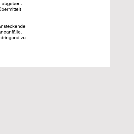
r abgeben.
bermittelt
 ansteckende
neanfälle.
 dringend zu